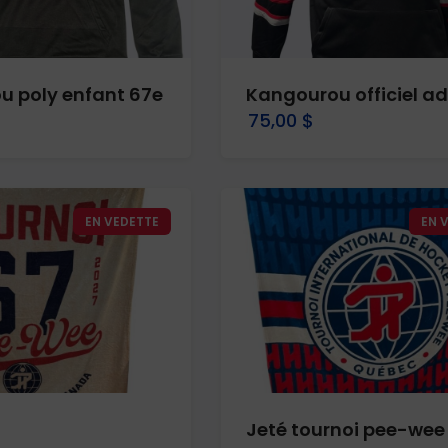
u poly enfant 67e
Kangourou officiel ad
75,00 $
EN VEDETTE
EN 
Jeté tournoi pee-wee