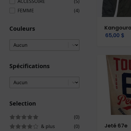
ACCESSOIRE
(5)
FEMME
(4)
Kangouro
Couleurs
65,00 $
Couleurs
Couleurs
Spécifications
Spécifications
Spécifications
Selection
Selection
(0)
5 sur 5
5 étoiles
Jeté 67e
& plus
(0)