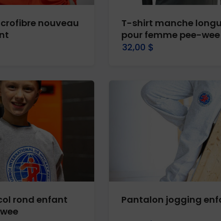
icrofibre nouveau
T-shirt manche long
nt
pour femme pee-wee
32,00 $
col rond enfant
Pantalon jogging enf
-wee