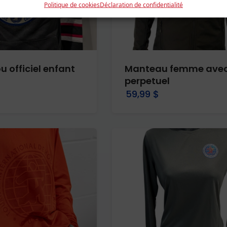
Politique de cookies
Déclaration de confidentialité
 officiel enfant
Manteau femme avec
perpetuel
59,99 $