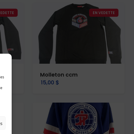
VEDETTE
EN VEDETTE
Molleton ccm
les
15,00 $
le
es