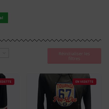
al
Réinitialiser les
filtres
VEDETTE
EN VEDETTE