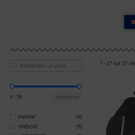
Rechercher
Rechercher
1 - 27 sur 27 ré
Filtrer par prix
9 - 79
Réinitialiser
Catégories
ENFANT
(9)
UNISEXE
(9)