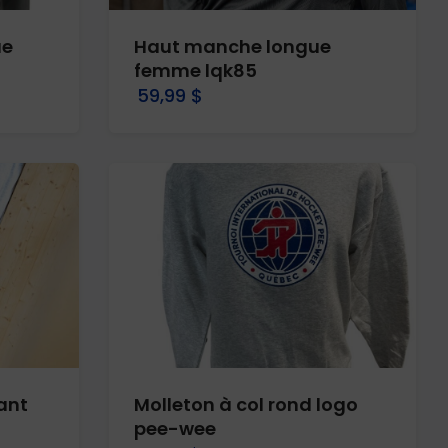
ue
Haut manche longue
femme lqk85
59,99 $
ant
Molleton à col rond logo
pee-wee