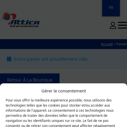
FR
Accueil
>
Panier
Votre panier est actuellement vide.
Retour À La Boutique
Gérer le consentement
Pour vous offrir la meilleure expérience possible, nous utilisons des
technologies telles que les cookies pour stocker et/ou accéder aux
VÊTEMENTS OFFICIELS
informations de l'appareil. Le consentement à ces technologies nous
Du Tournoi Pee-Wee
permettra de traiter des données telles que le comportement de
PAIEMENTS SÉCURITAIRES
navigation ou les identifiants uniques sur ce site. Le fait de ne pas
Via Paypal
consentir ou de retirer son consentement peut affecter négativement